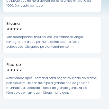
ao Diego que na hora de realizar os exames é nota 10 ou
1000. Obrigada por tudo!
Silvana
★
★
★
★
★
Vim acompanhar meu pai em um exame de Angio
tomografia e a equipe muito atenciosa, flexível e
cuidadosa. Obrigada pelo antendimento.
Ricardo
★
★
★
★
★
Retornando após 1 semana para pegar resultado do exame
pois fiquei muito satisfeito pela grande dedicação das
meninas da recepção. Todas de grande gentileza e o
técnico de enfermagem Diego muito gentil.